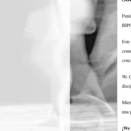
Fund
BIPO
Este 
como
conc
We C
disci
Mien
una 
¡We 