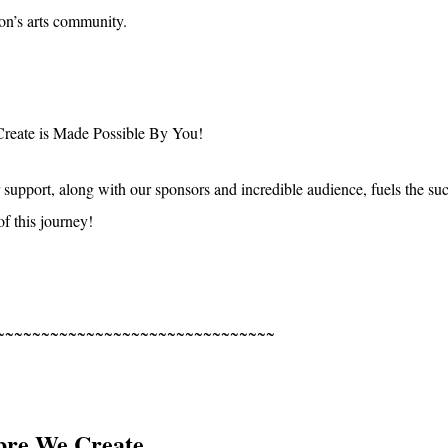
on’s arts community.
reate is Made Possible By You!
 support, along with our sponsors and incredible audience, fuels the su
of this journey!
~~~~~~~~~~~~~~~~~~~~~~~~~~~~~~~
bre We Create