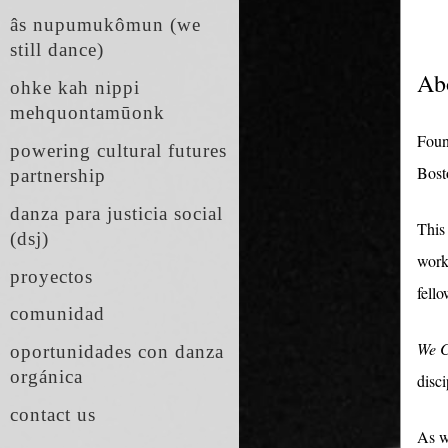
âs nupumukômun (we
still dance)
Ab
ohke kah nippi
mehquontamūonk
Foun
powering cultural futures
Bost
partnership
danza para justicia social
This 
(dsj)
work
proyectos
fello
comunidad
We C
oportunidades con danza
orgánica
disci
contact us
As we