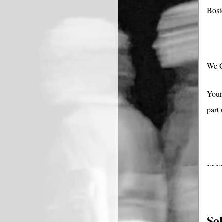
Bost
We C
Your
part 
~~~
So