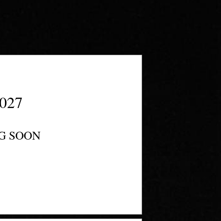
 2027
NG SOON