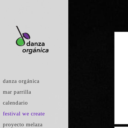
danza orgánica
mar parrilla
calendario
festival we create
proyecto melaza