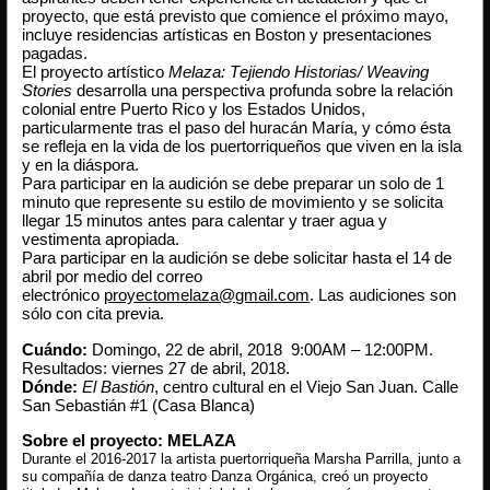
proyecto, que está previsto que comience el próximo mayo,
incluye residencias artísticas en Boston y presentaciones
pagadas.
El proyecto artístico
Melaza: Tejiendo Historias/ Weaving
Stories
desarrolla una perspectiva profunda sobre la relación
colonial entre Puerto Rico y los Estados Unidos,
particularmente tras el paso del huracán María, y cómo ésta
se refleja en la vida de los puertorriqueños que viven en la isla
y en la diáspora.
Para participar en la audición se debe preparar un solo de 1
minuto que represente su estilo de movimiento y se solicita
llegar 15 minutos antes para calentar y traer agua y
vestimenta apropiada.
Para participar en la audición se debe solicitar hasta el 14 de
abril por medio del correo
electrónico
proyectomelaza@gmail.com
. Las audiciones son
sólo con cita previa.
Cuándo:
Domingo, 22 de abril, 2018 9:00AM – 12:00PM.
Resultados: viernes 27 de abril, 2018.
Dónde:
El Bastión
, centro cultural en el Viejo San Juan. Calle
San Sebastián #1 (Casa Blanca)
Sobre el proyecto: MELAZA
Durante el 2016-2017 la artista puertorriqueña Marsha Parrilla, junto a
su compañía de danza teatro Danza Orgánica, creó un proyecto