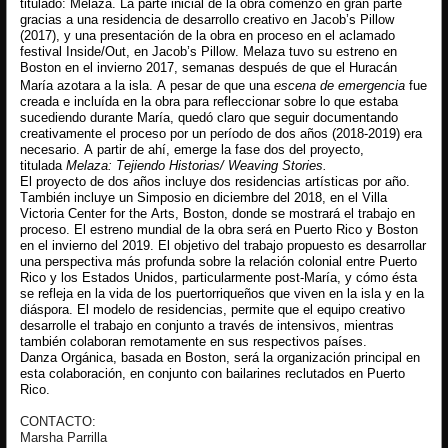
titulado: Melaza. La parte inicial de la obra comenzó en gran parte
gracias a una residencia de desarrollo creativo en Jacob’s Pillow
(2017), y una presentación de la obra en proceso en el aclamado
festival Inside/Out, en Jacob’s Pillow. Melaza tuvo su estreno en
Boston en el invierno 2017, semanas después de que el Huracán
María azotara a la isla. A pesar de que una
escena de emergencia
fue
creada e incluída en la obra para refleccionar sobre lo que estaba
sucediendo durante María, quedó claro que seguir documentando
creativamente el proceso por un período de dos años (2018-2019) era
necesario. A partir de ahí, emerge la fase dos del proyecto,
titulada
Melaza: Tejiendo Historias/ Weaving Stories.
El proyecto de dos años incluye dos residencias artísticas por año.
También incluye un Simposio en diciembre del 2018, en el Villa
Victoria Center for the Arts, Boston, donde se mostrará el trabajo en
proceso. El estreno mundial de la obra será en Puerto Rico y Boston
en el invierno del 2019. El objetivo del trabajo propuesto es desarrollar
una perspectiva más profunda sobre la relación colonial entre Puerto
Rico y los Estados Unidos, particularmente post-María, y cómo ésta
se refleja en la vida de los puertorriqueños que viven en la isla y en la
diáspora. El modelo de residencias, permite que el equipo creativo
desarrolle el trabajo en conjunto a través de intensivos, mientras
también colaboran remotamente en sus respectivos países.
Danza Orgánica, basada en Boston, será la organización principal en
esta colaboración, en conjunto con bailarines reclutados en Puerto
Rico.
CONTACTO:
Marsha Parrilla